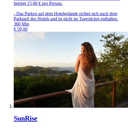
beträgt 15,00 € pro Person.
- Das Parken auf dem Hotelgelände richtet sich nach dem
Parktarif des Hotels und ist nicht im Tagesticket enthalten.
360
Min
€
59,00
SunRise