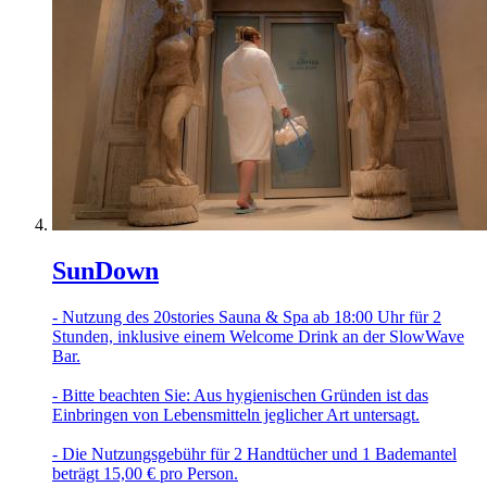
SunDown
- Nutzung des 20stories Sauna & Spa ab 18:00 Uhr für 2
Stunden, inklusive einem Welcome Drink an der SlowWave
Bar.
- Bitte beachten Sie: Aus hygienischen Gründen ist das
Einbringen von Lebensmitteln jeglicher Art untersagt.
- Die Nutzungsgebühr für 2 Handtücher und 1 Bademantel
beträgt 15,00 € pro Person.