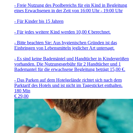
- Freie Nutzung des Poolbereichs für ein Kind in Begleitung
eines Erwachsenen in der Zeit von 16:00 Uhr - 19:00 Uhr
- Für Kinder bis 15 Jahren
- Für jedes weitere Kind werden 10,00 € berechnet.
- Bitte beachten Sie: Aus hygienischen Gründen ist das
Einbringen von Lebensmitteln jeglicher Art untersagt.
- Es sind keine Bademäntel und Handtücher in Kindergrößen
vorhanden. Die Nutzungsgebühr für 2 Handtücher und 1
Bademantel für die erwachsene Begleitung beträgt 15,00 €.
- Das Parken auf dem Hotelgelände richtet sich nach dem
Parktarif des Hotels und ist nicht im Tagesticket enthalten.
180
Min
€
29,00