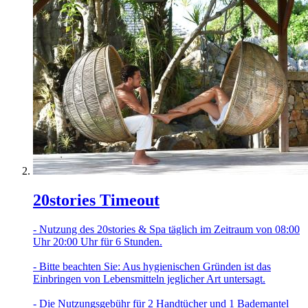
20stories Timeout
- Nutzung des 20stories & Spa täglich im Zeitraum von 08:00
Uhr 20:00 Uhr für 6 Stunden.
- Bitte beachten Sie: Aus hygienischen Gründen ist das
Einbringen von Lebensmitteln jeglicher Art untersagt.
- Die Nutzungsgebühr für 2 Handtücher und 1 Bademantel