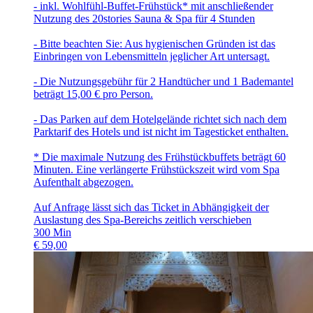
- inkl. Wohlfühl-Buffet-Frühstück* mit anschließender
Nutzung des 20stories Sauna & Spa für 4 Stunden
- Bitte beachten Sie: Aus hygienischen Gründen ist das
Einbringen von Lebensmitteln jeglicher Art untersagt.
- Die Nutzungsgebühr für 2 Handtücher und 1 Bademantel
beträgt 15,00 € pro Person.
- Das Parken auf dem Hotelgelände richtet sich nach dem
Parktarif des Hotels und ist nicht im Tagesticket enthalten.
* Die maximale Nutzung des Frühstückbuffets beträgt 60
Minuten. Eine verlängerte Frühstückszeit wird vom Spa
Aufenthalt abgezogen.
Auf Anfrage lässt sich das Ticket in Abhängigkeit der
Auslastung des Spa-Bereichs zeitlich verschieben
300
Min
€
59,00