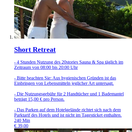
Short Retreat
- 4 Stunden Nutzung des 20stories Sauna & Spa täglich im
Zeitraum von 08:00 bis 20:00 Uhr
- Bitte beachten Sie: Aus hygienischen Gründen ist das
Einbringen von Lebensmitteln jeglicher Art untersagt.
- Die Nutzungsgebühr für 2 Handtücher und 1 Bademantel
beträgt 15,00 € pro Person.
- Das Parken auf dem Hotelgelände richtet sich nach dem
Parktarif des Hotels und ist nicht im Tagesticket enthalten.
240
Min
€
39,00