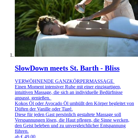
SlowDown meets St. Barth - Bliss
VERWÖHNENDE GANZKÖRPERMASSAGE
Einen Moment intensiver Ruhe mit einer einzigartigen,
intuitiven Massage, die sich an individuelle Bedürfnisse
anpasst, genießen.
Kokos Öl oder Avocado Öl umhüllt den Körper begleitet von
Düften der Vanille oder Tiaré.
Diese für jeden Gast persönlich gestaltete Massage soll
Verspannungen lösen, die Haut pflegen, die Sinne wecken,
den Geist beleben und zu unvergleichlicher Entspannung
führen.
ab
€
49,00